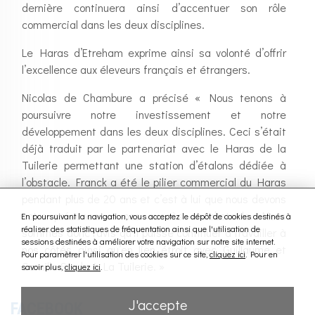
dernière continuera ainsi d’accentuer son rôle
commercial dans les deux disciplines.
Le Haras d’Etreham exprime ainsi sa volonté d’offrir
l’excellence aux éleveurs français et étrangers.
Nicolas de Chambure a précisé « Nous tenons à
poursuivre notre investissement et notre
développement dans les deux disciplines. Ceci s’était
déjà traduit par le partenariat avec le Haras de la
Tuilerie permettant une station d’étalons dédiée à
l’obstacle. Franck a été le pilier commercial du Haras
pendant plus de 20 ans et c’est à lui que nous devons
notre présence et nos succès en obstacle. Nous
En poursuivant la navigation, vous acceptez le dépôt de cookies destinés à
réaliser des statistiques de fréquentation ainsi que l'utilisation de
sommes donc ravis qu’il puisse continuer à travailler à
sessions destinées à améliorer votre navigation sur notre site internet.
nos côtés ainsi qu’en lien étroit avec Guillaume et
Pour paramètrer l'utilisation des cookies sur ce site,
cliquez ici
. Pour en
Camille Sarda à La Tuilerie. »
savoir plus,
cliquez ici
.
J'accepte
FACEBOOK