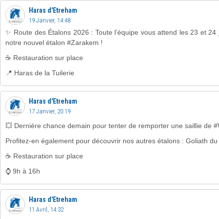
Haras d'Etreham
19 Janvier, 14:48
✨ Route des Étalons 2026 : Toute l’équipe vous attend les 23 et 2
notre nouvel étalon #Zarakem !
☕️ Restauration sur place
📍 Haras de la Tuilerie
Haras d'Etreham
17 Janvier, 20:19
💥 Dernière chance demain pour tenter de remporter une saillie de #W
Profitez-en également pour découvrir nos autres étalons : Goliath du
☕ Restauration sur place
⌚️ 9h à 16h
Haras d'Etreham
11 Avril, 14:32