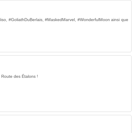
adiso, #GoliathDuBerlais, #MaskedMarvel, #WonderfulMoon ainsi que
 Route des Étalons !