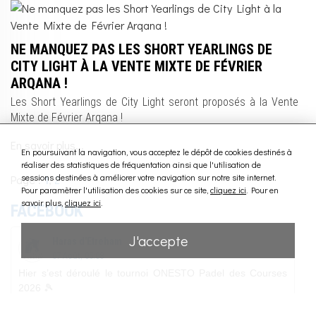
NE MANQUEZ PAS LES SHORT YEARLINGS DE
CITY LIGHT À LA VENTE MIXTE DE FÉVRIER
ARQANA !
Les Short Yearlings de City Light seront proposés à la Vente
Mixte de Février Arqana !
En savoir plus...
En poursuivant la navigation, vous acceptez le dépôt de cookies destinés à
réaliser des statistiques de fréquentation ainsi que l'utilisation de
sessions destinées à améliorer votre navigation sur notre site internet.
Page :
1
,
2
Pour paramètrer l'utilisation des cookies sur ce site,
cliquez ici
. Pour en
savoir plus,
cliquez ici
.
FACEBOOK
J'accepte
Nous contacter