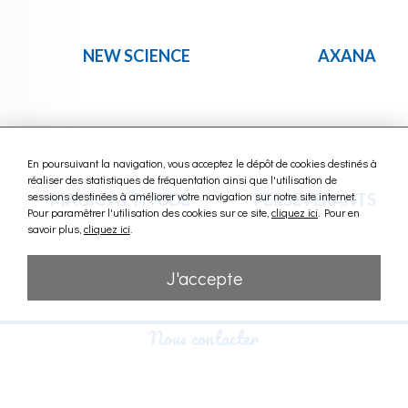
NEW SCIENCE
AXANA
En poursuivant la navigation, vous acceptez le dépôt de cookies destinés à
réaliser des statistiques de fréquentation ainsi que l'utilisation de
sessions destinées à améliorer votre navigation sur notre site internet.
MAGIC ATTITUDE
PERSEVERANTS
Pour paramètrer l'utilisation des cookies sur ce site,
cliquez ici
. Pour en
savoir plus,
cliquez ici
.
J'accepte
Nous contacter
FAST RAAJ
HARAS D'ETREHAM
14400 Etreham
Tél +33 (0)231924084