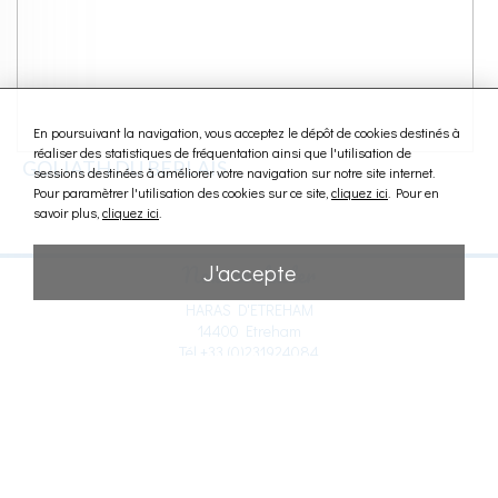
En poursuivant la navigation, vous acceptez le dépôt de cookies destinés à
réaliser des statistiques de fréquentation ainsi que l'utilisation de
GOLIATH DU BERLAIS
sessions destinées à améliorer votre navigation sur notre site internet.
Pour paramètrer l'utilisation des cookies sur ce site,
cliquez ici
. Pour en
savoir plus,
cliquez ici
.
J'accepte
Nous contacter
HARAS D'ETREHAM
14400 Etreham
Tél +33 (0)231924084
haras@etreham.com
Liens
Mentions légales
Note d'information RGPD