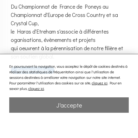
Du Championnat de France de Poneys au
Championnat d'Europe de Cross Country et sa
Crystal Cup,
le Haras d'Etreham s'associe à différentes
oganisations, évènements et projets
qui oeuvrent à la pérennisation de notre filière et
son soutien global.
En poursuivant la navigation, vous acceptez le dépôt de cookies destinés à
En savoir plus
réaliser des statistiques de fréquentation ainsi que l'utilisation de
sessions destinées à améliorer votre navigation sur notre site internet.
Pour paramètrer l'utilisation des cookies sur ce site,
cliquez ici
. Pour en
savoir plus,
cliquez ici
.
J'accepte
Nous contacter